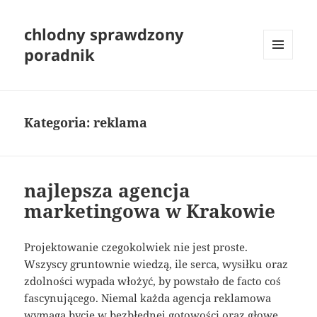
chlodny sprawdzony
poradnik
MENU
I
WIDGETY
Kategoria:
reklama
najlepsza agencja
marketingowa w Krakowie
Projektowanie czegokolwiek nie jest proste.
Wszyscy gruntownie wiedzą, ile serca, wysiłku oraz
zdolności wypada włożyć, by powstało de facto coś
fascynującego. Niemal każda agencja reklamowa
wymaga bycie w bezbłędnej gotowości oraz głowę