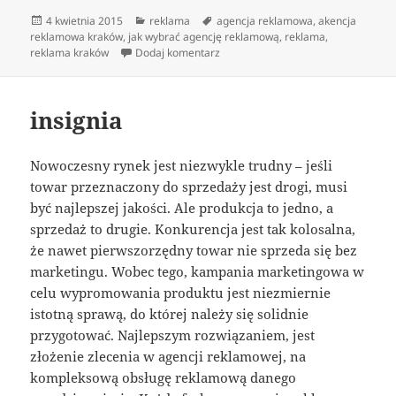
Data
Kategorie
Tagi
4 kwietnia 2015
reklama
agencja reklamowa
,
akencja
publikacji
reklamowa kraków
,
jak wybrać agencję reklamową
,
reklama
,
do najlepsza agencja marketingowa
reklama kraków
Dodaj komentarz
insignia
Nowoczesny rynek jest niezwykle trudny – jeśli
towar przeznaczony do sprzedaży jest drogi, musi
być najlepszej jakości. Ale produkcja to jedno, a
sprzedaż to drugie. Konkurencja jest tak kolosalna,
że nawet pierwszorzędny towar nie sprzeda się bez
marketingu. Wobec tego, kampania marketingowa w
celu wypromowania produktu jest niezmiernie
istotną sprawą, do której należy się solidnie
przygotować. Najlepszym rozwiązaniem, jest
złożenie zlecenia w agencji reklamowej, na
kompleksową obsługę reklamową danego