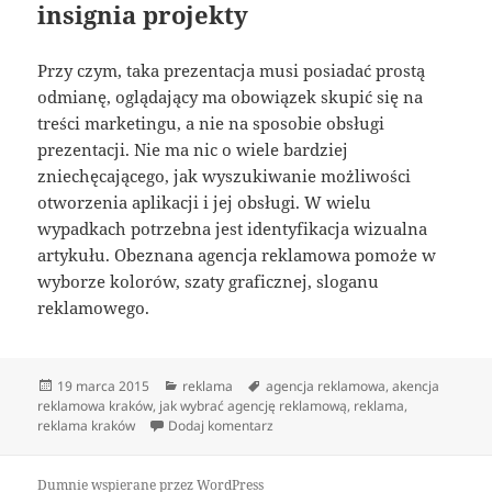
insignia projekty
Przy czym, taka prezentacja musi posiadać prostą
odmianę, oglądający ma obowiązek skupić się na
treści marketingu, a nie na sposobie obsługi
prezentacji. Nie ma nic o wiele bardziej
zniechęcającego, jak wyszukiwanie możliwości
otworzenia aplikacji i jej obsługi. W wielu
wypadkach potrzebna jest identyfikacja wizualna
artykułu. Obeznana agencja reklamowa pomoże w
wyborze kolorów, szaty graficznej, sloganu
reklamowego.
Data
Kategorie
Tagi
19 marca 2015
reklama
agencja reklamowa
,
akencja
publikacji
reklamowa kraków
,
jak wybrać agencję reklamową
,
reklama
,
do insignia
reklama kraków
Dodaj komentarz
Dumnie wspierane przez WordPress