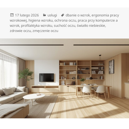
Data
Kategorie
Tagi
17 lutego 2026
usługi
dbanie o wzrok
,
ergonomia pracy
publikacji
wzrokowej
,
higiena wzroku
,
ochrona oczu
,
praca przy komputerze a
wzrok
,
profilaktyka wzroku
,
suchość oczu
,
światło niebieskie
,
zdrowie oczu
,
zmęczenie oczu