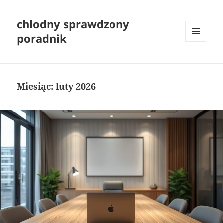
chlodny sprawdzony
poradnik
MENU
I
WIDGETY
Miesiąc:
luty 2026