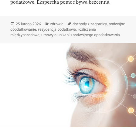
podatkowe. Ekspercka pomoc bywa bezcenna.
Data
Kategorie
Tagi
25 lutego 2026
zdrowie
dochody z zagranicy
,
podwójne
publikacji
opodatkowanie
,
rezydencja podatkowa
,
rozliczenia
międzynarodowe
,
umowy o unikaniu podwójnego opodatkowania