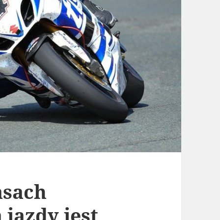
asach
jazdy jest