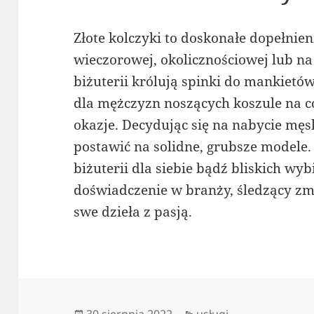
Złote kolczyki to doskonałe dopełnien
wieczorowej, okolicznościowej lub na
biżuterii królują spinki do mankietó
dla mężczyzn noszących koszule na co
okazje. Decydując się na nabycie męs
postawić na solidne, grubsze modele.
biżuterii dla siebie bądź bliskich wy
doświadczenie w branży, śledzący zmi
swe dzieła z pasją.
Data
Kategorie