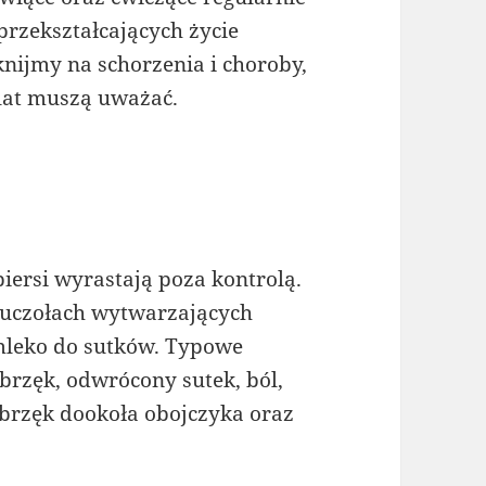
przekształcających życie
nijmy na schorzenia i choroby,
 lat muszą uważać.
piersi wyrastają poza kontrolą.
gruczołach wytwarzających
mleko do sutków. Typowe
obrzęk, odwrócony sutek, ból,
brzęk dookoła obojczyka oraz