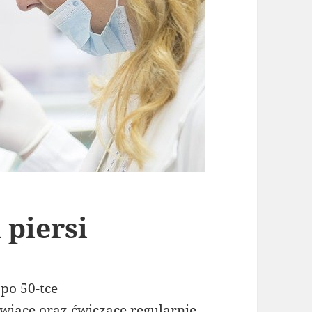
 piersi
po 50-tce
wiące oraz ćwiczące regularnie