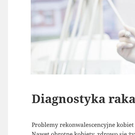
Diagnostyka raka
Problemy rekonwalescencyjne kobiet 
Nawet obrotne kobiety, zdrowo się ży