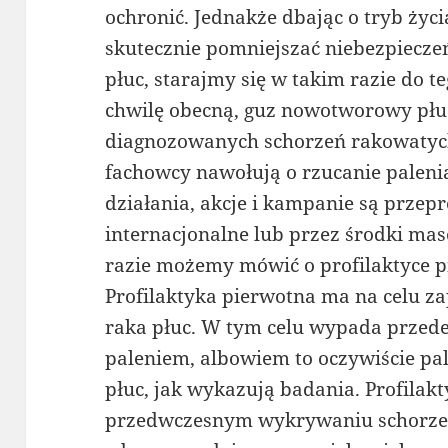
ochronić. Jednakże dbając o tryb życia
skutecznie pomniejszać niebezpiecz
płuc, starajmy się w takim razie do t
chwilę obecną, guz nowotworowy płuc
diagnozowanych schorzeń rakowatych.
fachowcy nawołują o rzucanie palenia
działania, akcje i kampanie są prze
internacjonalne lub przez środki m
razie możemy mówić o profilaktyce p
Profilaktyka pierwotna ma na celu z
raka płuc. W tym celu wypada przed
paleniem, albowiem to oczywiście pa
płuc, jak wykazują badania. Profilak
przedwczesnym wykrywaniu schorzeni