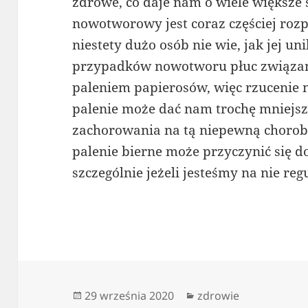
zdrowe, co daje nam o wiele większe 
nowotworowy jest coraz częściej ro
niestety dużo osób nie wie, jak jej u
przypadków nowotworu płuc związana
paleniem papierosów, więc rzucenie n
palenie może dać nam trochę mniejs
zachorowania na tą niepewną chorobę
palenie bierne może przyczynić się 
szczególnie jeżeli jesteśmy na nie reg
Data
Kategorie
29 września 2020
zdrowie