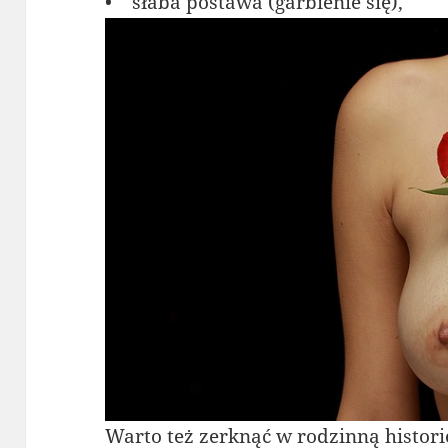
• słaba postawa (garbienie się),
Warto też zerknąć w rodzinną histori