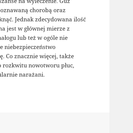
szanse na wyleczenie. Guz
zpoznawaną chorobą oraz
niknąć. Jednak zdecydowana ilość
 jest w głównej mierze z
ałogu lub też w ogóle nie
ze niebezpieczeństwo
. Co znacznie więcej, także
do rozkwitu nowotworu płuc,
ularnie narażani.