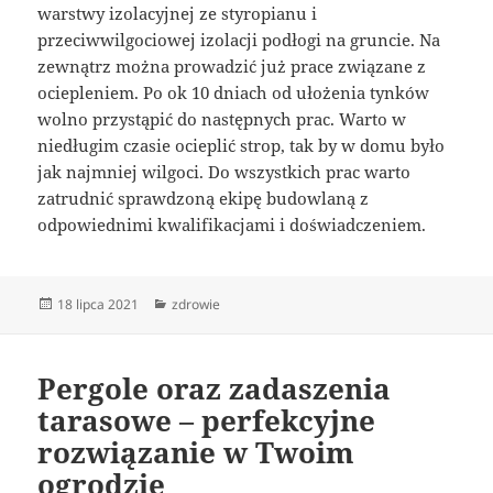
warstwy izolacyjnej ze styropianu i
przeciwwilgociowej izolacji podłogi na gruncie. Na
zewnątrz można prowadzić już prace związane z
ociepleniem. Po ok 10 dniach od ułożenia tynków
wolno przystąpić do następnych prac. Warto w
niedługim czasie ocieplić strop, tak by w domu było
jak najmniej wilgoci. Do wszystkich prac warto
zatrudnić sprawdzoną ekipę budowlaną z
odpowiednimi kwalifikacjami i doświadczeniem.
Data
Kategorie
18 lipca 2021
zdrowie
publikacji
Pergole oraz zadaszenia
tarasowe – perfekcyjne
rozwiązanie w Twoim
ogrodzie