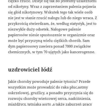
ciężko rzucić. Dzieje się tak bo jesteśmy uzależnieni
od nikotyny. Wraz z zaprzestaniem palenia pojawia
się głód nikotynowy. Wskutek tego tak wiele osób
nie jest w stanie rzucić nałogu lub do niego wraca. Z
przykrością stwierdzam, że, według statystyk, jest to
niezwykle duży odsetek. Nałogowe palenie
papierosów niesie spustoszenie w organizmie oraz
może być przyczyną wielu ciężkich chorób. Sam
dym papierosowy zawiera ponad 7000 związków
chemicznych, w tym 70 ujętych jako kancerogenne.
uzdrowiciel łódź
Jakie choroby powoduje palenie tytoniu? Przede
wszystkim może prowadzić do raka płuc,astmy
oskrzelowej, gruźlicy, a ponadto przyczynia się do
rozwoju choroby wieńcowej serca, nadciśnienia,
miażdżycy, tętniaka aorty ,a także zaburzeń pracy