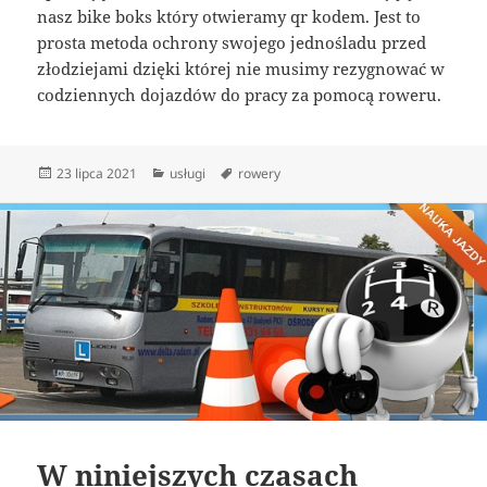
nasz bike boks który otwieramy qr kodem. Jest to
prosta metoda ochrony swojego jednośladu przed
złodziejami dzięki której nie musimy rezygnować w
codziennych dojazdów do pracy za pomocą roweru.
Data
Kategorie
Tagi
23 lipca 2021
usługi
rowery
publikacji
W niniejszych czasach