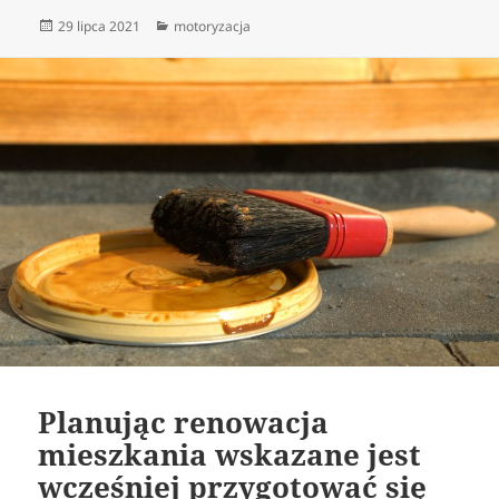
Data
Kategorie
29 lipca 2021
motoryzacja
publikacji
Planując renowacja
mieszkania wskazane jest
wcześniej przygotować się