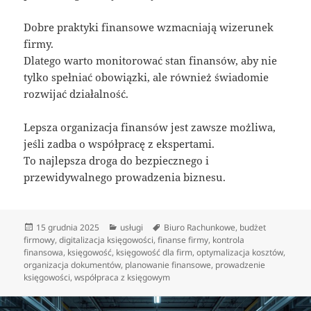
Dobre praktyki finansowe wzmacniają wizerunek
firmy.
Dlatego warto monitorować stan finansów, aby nie
tylko spełniać obowiązki, ale również świadomie
rozwijać działalność.
Lepsza organizacja finansów jest zawsze możliwa,
jeśli zadba o współpracę z ekspertami.
To najlepsza droga do bezpiecznego i
przewidywalnego prowadzenia biznesu.
Data
Kategorie
Tagi
15 grudnia 2025
usługi
Biuro Rachunkowe
,
budżet
publikacji
firmowy
,
digitalizacja księgowości
,
finanse firmy
,
kontrola
finansowa
,
księgowość
,
księgowość dla firm
,
optymalizacja kosztów
,
organizacja dokumentów
,
planowanie finansowe
,
prowadzenie
księgowości
,
współpraca z księgowym