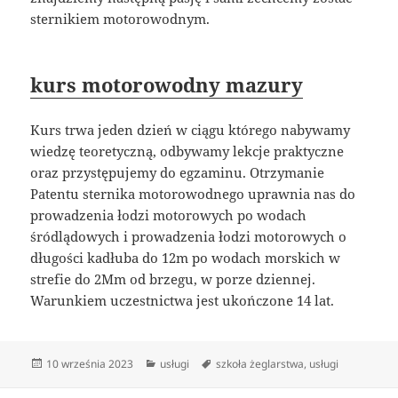
sternikiem motorowodnym.
kurs motorowodny mazury
Kurs trwa jeden dzień w ciągu którego nabywamy
wiedzę teoretyczną, odbywamy lekcje praktyczne
oraz przystępujemy do egzaminu. Otrzymanie
Patentu sternika motorowodnego uprawnia nas do
prowadzenia łodzi motorowych po wodach
śródlądowych i prowadzenia łodzi motorowych o
długości kadłuba do 12m po wodach morskich w
strefie do 2Mm od brzegu, w porze dziennej.
Warunkiem uczestnictwa jest ukończone 14 lat.
Data
Kategorie
Tagi
10 września 2023
usługi
szkoła żeglarstwa
,
usługi
publikacji