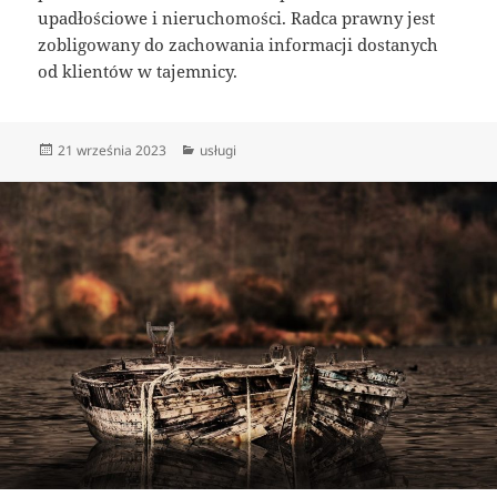
upadłościowe i nieruchomości. Radca prawny jest
zobligowany do zachowania informacji dostanych
od klientów w tajemnicy.
Data
Kategorie
21 września 2023
usługi
publikacji