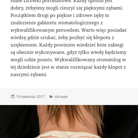
sobie Licówki porcelanowe. Każdy sposób jest
dobry, żebyśmy mogli cieszyć się pięknymi zębami.
Początkiem drogi po piękne i zdrowe zęby to
znalezienie gabinetu stomatologicznego z
wykwalifikowanym persoelem. Warto więc posiadać
wiedzę gdzie szukać, żeby pozbyć się kłopotu z
uzębieniem. Każdy powinien wiedzieć któe zabiegi
są obecnie wykonywane, gdyż tylko wtedy będziemy
mogli sobie pomóc. Wykwalifikowany stomatolog w
tej dziedzinie jest w stanie rozwiązać każdy kłopot z
naszymi zębami.
Data
Kategorie
19 kwietnia 2017
zdrowie
publikacji