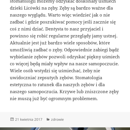
stomatologii możemy odzyskać doskonały uśmiech
dzieki Licówki na zęby. Zęby są bardzo ważne dla
naszego wyglądu. Warto więc wiedzieć jak o nie
zadbać i gdzie poszukiwać pomocy jeśli zacznie się
coś z nimi dziać. Dentysta to nasz przyjaciel i
powinno się robić regularne przeglądy jamy ustnej.
Aktualnie jest już bardzo wiele sposobów, które
umożliwią zadbać o zęby. Odpowiednie zabiegi bądź
wybielanie zębów pozwoli odzyskać piękny uśmiech
co więcej będą miały wpływ na nasze samopoczucie.
Wiele osób wstydzi się uśmiechać, żeby nie
uwidoczniać zepsutych zębów. Stomatologia
estetyczna to ratunek dla naszych zębów i dla
naszego samopoczucia. Krzywe lub zniszczone zęby
nie muszą już być ogromnym problemem.
Data
Kategorie
21 kwietnia 2017
zdrowie
publikacji