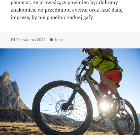
pamiętać, że prowadzący powinien być dobrany
znakomicie do przedmiotu eventu oraz czuć daną
imprezę, by nie popełnić żadnej gafy.
Data
Kategorie
29 kwietnia 2017
Inne
publikacji