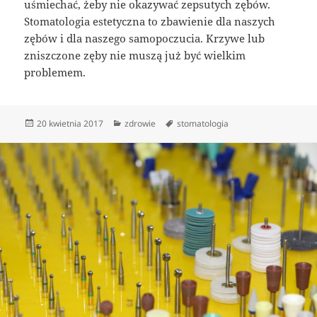
uśmiechać, żeby nie okazywać zepsutych zębów.
Stomatologia estetyczna to zbawienie dla naszych
zębów i dla naszego samopoczucia. Krzywe lub
zniszczone zęby nie muszą już być wielkim
problemem.
Data
Kategorie
Tagi
20 kwietnia 2017
zdrowie
stomatologia
publikacji