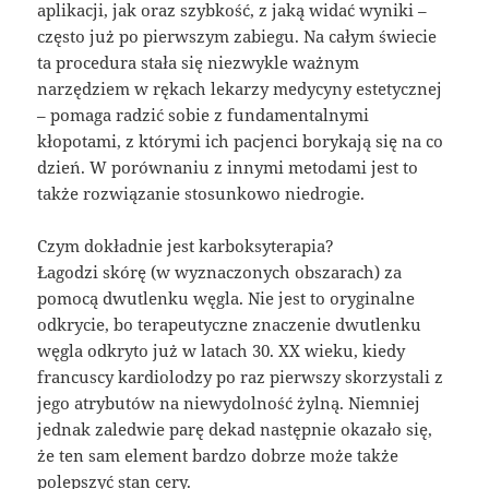
aplikacji, jak oraz szybkość, z jaką widać wyniki –
często już po pierwszym zabiegu. Na całym świecie
ta procedura stała się niezwykle ważnym
narzędziem w rękach lekarzy medycyny estetycznej
– pomaga radzić sobie z fundamentalnymi
kłopotami, z którymi ich pacjenci borykają się na co
dzień. W porównaniu z innymi metodami jest to
także rozwiązanie stosunkowo niedrogie.
Czym dokładnie jest karboksyterapia?
Łagodzi skórę (w wyznaczonych obszarach) za
pomocą dwutlenku węgla. Nie jest to oryginalne
odkrycie, bo terapeutyczne znaczenie dwutlenku
węgla odkryto już w latach 30. XX wieku, kiedy
francuscy kardiolodzy po raz pierwszy skorzystali z
jego atrybutów na niewydolność żylną. Niemniej
jednak zaledwie parę dekad następnie okazało się,
że ten sam element bardzo dobrze może także
polepszyć stan cery.