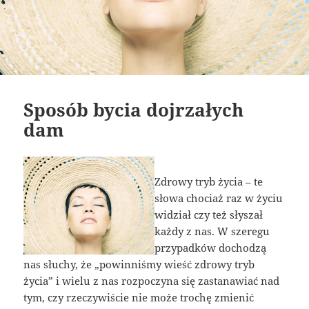
Sposób bycia dojrzałych
dam
Zdrowy tryb życia – te
słowa chociaż raz w życiu
widział czy też słyszał
każdy z nas. W szeregu
przypadków dochodzą
nas słuchy, że „powinniśmy wieść zdrowy tryb
życia” i wielu z nas rozpoczyna się zastanawiać nad
tym, czy rzeczywiście nie może trochę zmienić