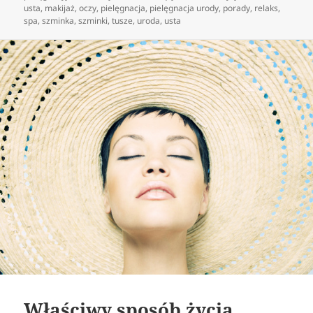
usta
,
makijaż
,
oczy
,
pielęgnacja
,
pielęgnacja urody
,
porady
,
relaks
,
spa
,
szminka
,
szminki
,
tusze
,
uroda
,
usta
Właściwy sposób życia