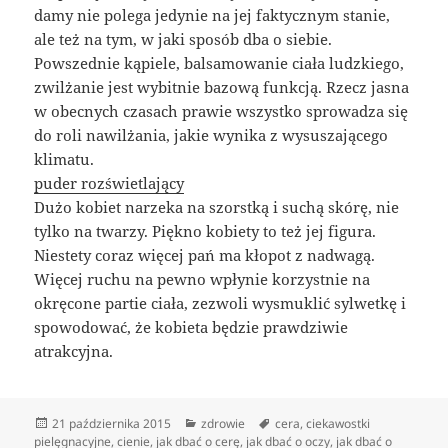
damy nie polega jedynie na jej faktycznym stanie,
ale też na tym, w jaki sposób dba o siebie.
Powszednie kąpiele, balsamowanie ciała ludzkiego,
zwilżanie jest wybitnie bazową funkcją. Rzecz jasna
w obecnych czasach prawie wszystko sprowadza się
do roli nawilżania, jakie wynika z wysuszającego
klimatu.
puder rozświetlający
Dużo kobiet narzeka na szorstką i suchą skórę, nie
tylko na twarzy. Piękno kobiety to też jej figura.
Niestety coraz więcej pań ma kłopot z nadwagą.
Więcej ruchu na pewno wpłynie korzystnie na
okręcone partie ciała, zezwoli wysmuklić sylwetkę i
spowodować, że kobieta będzie prawdziwie
atrakcyjna.
Data
Kategorie
Tagi
21 października 2015
zdrowie
cera
,
ciekawostki
publikacji
pielęgnacyjne
,
cienie
,
jak dbać o cerę
,
jak dbać o oczy
,
jak dbać o