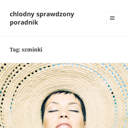
chlodny sprawdzony
poradnik
MENU
I
WIDGETY
Tag:
szminki