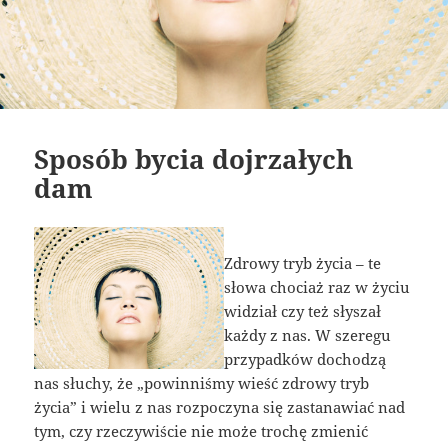
Sposób bycia dojrzałych
dam
Zdrowy tryb życia – te
słowa chociaż raz w życiu
widział czy też słyszał
każdy z nas. W szeregu
przypadków dochodzą
nas słuchy, że „powinniśmy wieść zdrowy tryb
życia” i wielu z nas rozpoczyna się zastanawiać nad
tym, czy rzeczywiście nie może trochę zmienić