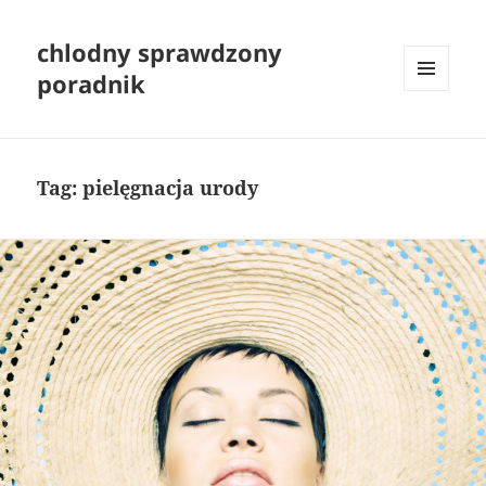
chlodny sprawdzony
poradnik
MENU
I
WIDGETY
Tag:
pielęgnacja urody