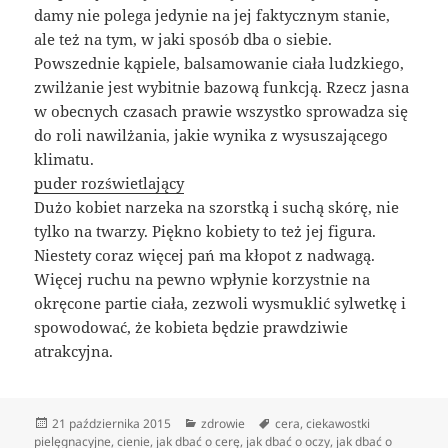
damy nie polega jedynie na jej faktycznym stanie,
ale też na tym, w jaki sposób dba o siebie.
Powszednie kąpiele, balsamowanie ciała ludzkiego,
zwilżanie jest wybitnie bazową funkcją. Rzecz jasna
w obecnych czasach prawie wszystko sprowadza się
do roli nawilżania, jakie wynika z wysuszającego
klimatu.
puder rozświetlający
Dużo kobiet narzeka na szorstką i suchą skórę, nie
tylko na twarzy. Piękno kobiety to też jej figura.
Niestety coraz więcej pań ma kłopot z nadwagą.
Więcej ruchu na pewno wpłynie korzystnie na
okręcone partie ciała, zezwoli wysmuklić sylwetkę i
spowodować, że kobieta będzie prawdziwie
atrakcyjna.
Data
Kategorie
Tagi
21 października 2015
zdrowie
cera
,
ciekawostki
publikacji
pielęgnacyjne
,
cienie
,
jak dbać o cerę
,
jak dbać o oczy
,
jak dbać o