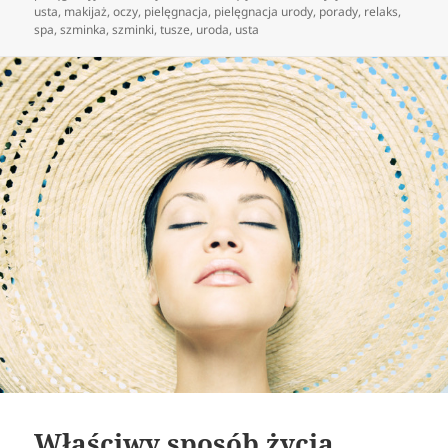
usta
,
makijaż
,
oczy
,
pielęgnacja
,
pielęgnacja urody
,
porady
,
relaks
,
spa
,
szminka
,
szminki
,
tusze
,
uroda
,
usta
Właściwy sposób życia